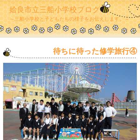
姶良市立三船小学校ブログ
～三船小学校と子どもたちの様子をお伝えします。～
待ちに待った修学旅行④