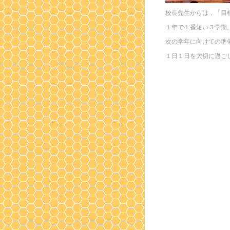
校長先生からは，「目
１年で１番短い３学期
次の学年に向けての準
１日１日を大切に過ご