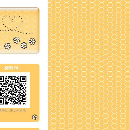
携帯URL
携帯にURLを送る