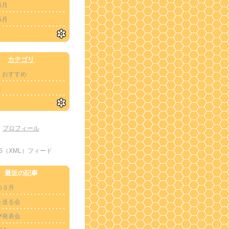
6月
5月
カテゴリ
・おすすめ
ま
プロフィール
SS（XML）フィード
最近の記事
の３月
を送る会
び発表会