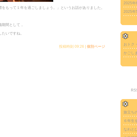
2025年
標をもって１年を過ごしましょう。」というお話がありました。
2025年
。
備期間として，
したいですね。
おトク
投稿時刻 09:26
|
個別ページ
かごし
R
旅立ち
６年生
なわと