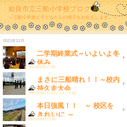
姶良市立三船小学校ブログ
～三船小学校と子どもたちの様子をお伝えします。～
2021年12月
二学期終業式～いよいよ冬
休み
2021/12/24 17:00
まさに三船晴れ！！～校内
持久走大会
2021/12/07 11:07
コメント(0)
本日強風！！ ～ 校区を
きれいに ～
2021/12/02 15:30