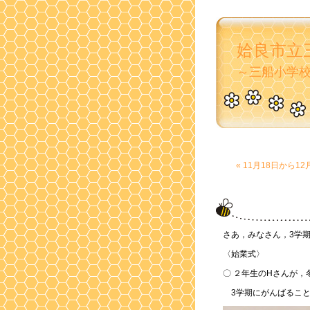
姶良市立
～三船小学
« 11月18日から1
さあ，みなさん，3学
〈始業式〉
〇 ２年生のHさんが，
3学期にがんばること