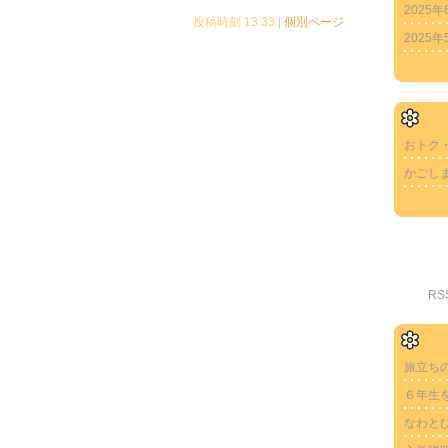
2025年
投稿時刻 13:33
|
個別ページ
2025年
おトク
かごし
R
旅立ち
６年生
なわと