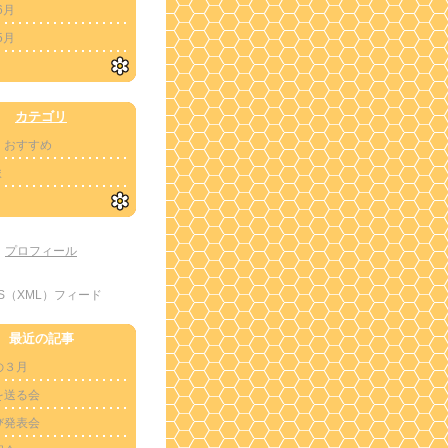
6月
5月
カテゴリ
・おすすめ
ま
プロフィール
SS（XML）フィード
最近の記事
の３月
を送る会
び発表会