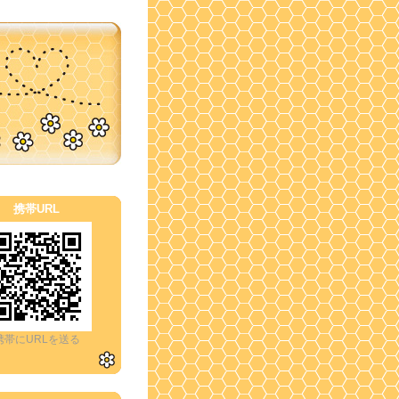
携帯URL
携帯にURLを送る