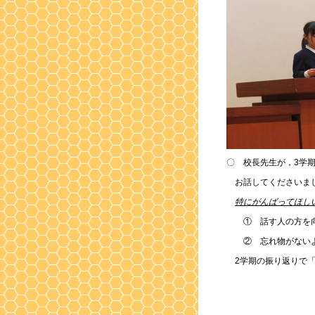
〇 校長先生が，3学
お話してくださいま
特にがんばってほし
① 話す人の方を向
② 忘れ物がないよ
2学期の振り返りで「