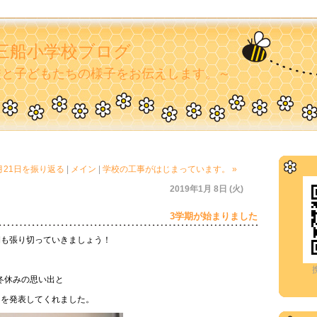
三船小学校ブログ
校と子どもたちの様子をお伝えします。～
2月21日を振り返る
|
メイン
|
学校の工事がはじまっています。 »
2019年1月 8日 (火)
3学期が始まりました
期も張り切っていきましょう！
冬休みの思い出と
を発表してくれました。