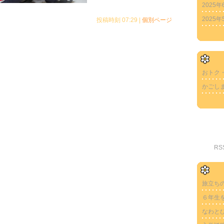
2025年
2025年
投稿時刻 07:29
|
個別ページ
おトク
かごし
R
旅立ち
６年生
なわと