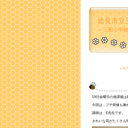
姶良市立
～三船小学
« 
19日金曜日の放課後
今回は，プチ研修も兼
講師は，E先生です。
きれいな花がたくさん