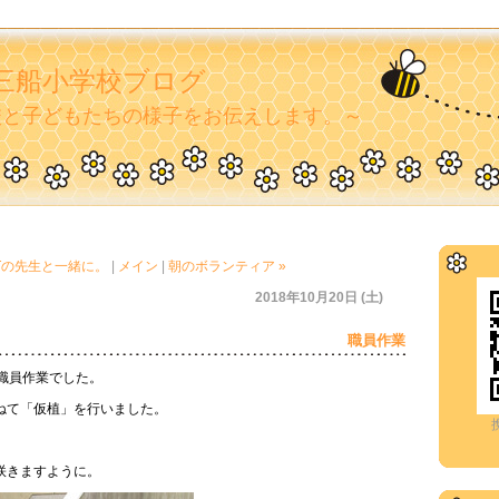
三船小学校ブログ
校と子どもたちの様子をお伝えします。～
ALTの先生と一緒に。
|
メイン
|
朝のボランティア »
2018年10月20日 (土)
職員作業
は職員作業でした。
ねて「仮植」を行いました。
咲きますように。