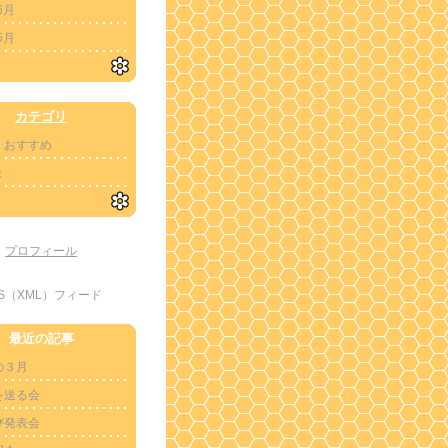
6月
5月
カテゴリ
・おすすめ
ま
プロフィール
SS（XML）フィード
最近の記事
の３月
を送る会
び発表会