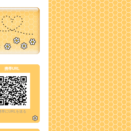
携帯URL
携帯にURLを送る