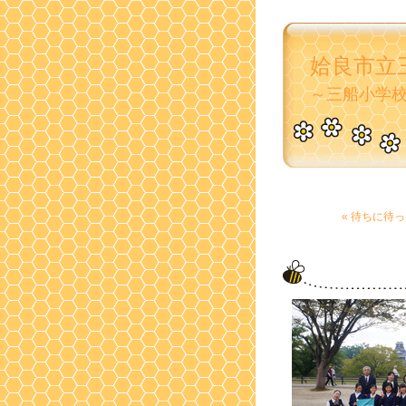
姶良市立
～三船小学
« 待ちに待