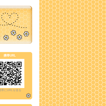
携帯URL
携帯にURLを送る