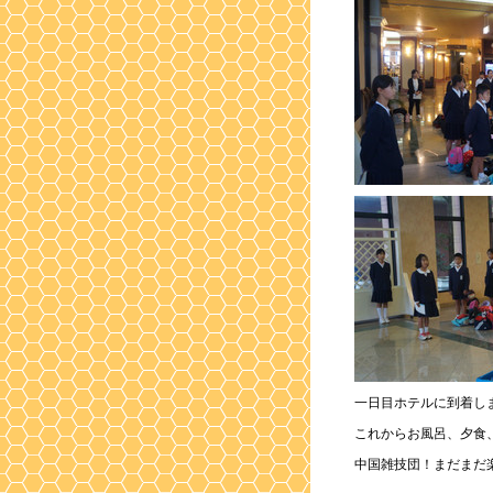
一日目ホテルに到着し
これからお風呂、夕食
中国雑技団！まだまだ