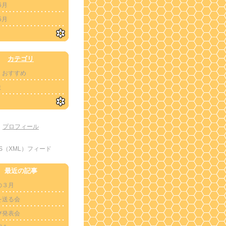
6月
5月
カテゴリ
・おすすめ
ま
プロフィール
SS（XML）フィード
最近の記事
の３月
を送る会
び発表会