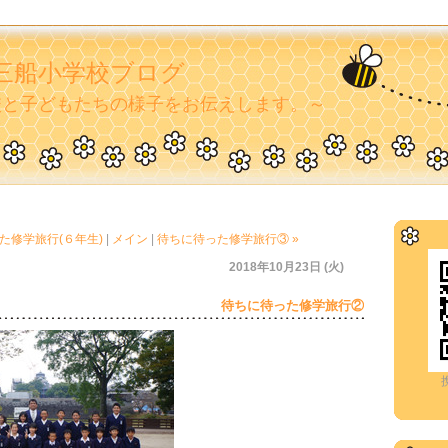
三船小学校ブログ
校と子どもたちの様子をお伝えします。～
った修学旅行(６年生)
|
メイン
|
待ちに待った修学旅行③ »
2018年10月23日 (火)
待ちに待った修学旅行②