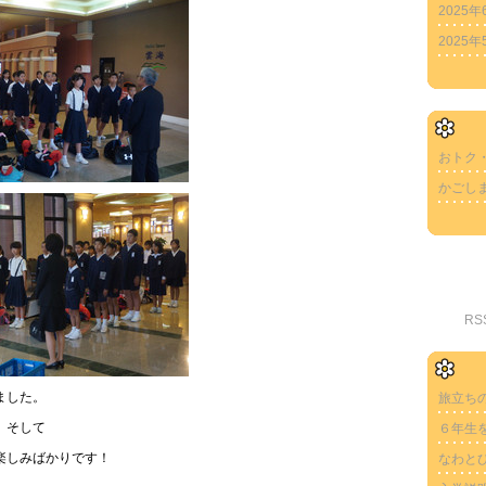
2025年
2025年
おトク
かごし
R
ました。
旅立ち
、そして
６年生
楽しみばかりです！
なわと