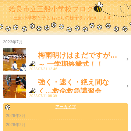
姶良市立三船小学校ブログ
～三船小学校と子どもたちの様子をお伝えします。～
2023年7月
梅雨明けはまだですが…
～ 一学期終業式！！
2023/07/21 13:46
強く・速く・絶え間な
く…救命救急講習会
2023/07/11 08:39
アーカイブ
2026年3月
2026年2月