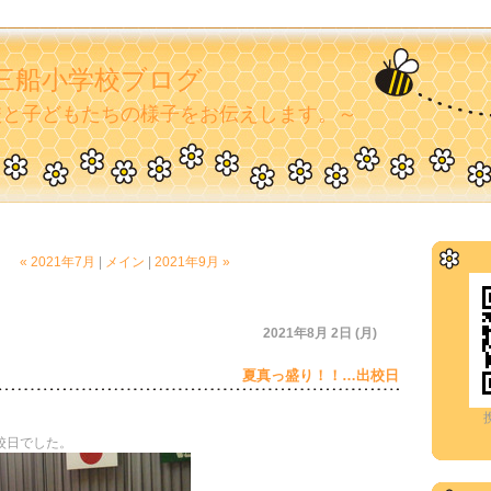
三船小学校ブログ
校と子どもたちの様子をお伝えします。～
« 2021年7月
|
メイン
|
2021年9月 »
2021年8月 2日 (月)
夏真っ盛り！！…出校日
校日でした。