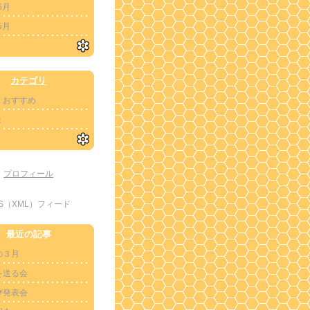
6月
5月
カテゴリ
・おすすめ
ま
プロフィール
SS（XML）フィード
最近の記事
の３月
を送る会
び発表会