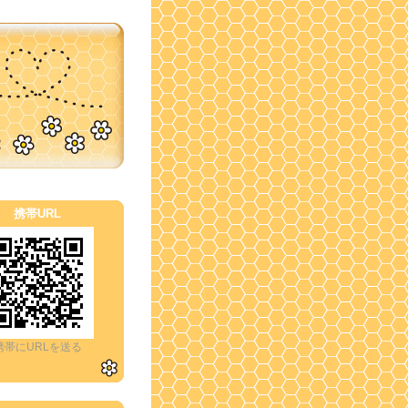
携帯URL
携帯にURLを送る