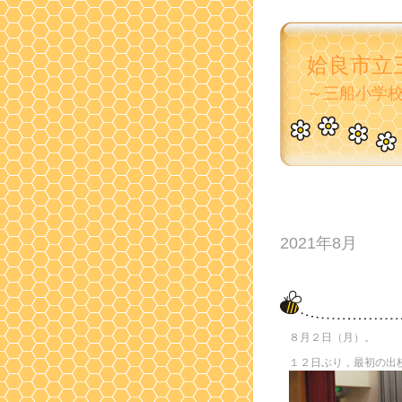
姶良市立
～三船小学
2021年8月
８月２日（月）。
１２日ぶり，最初の出