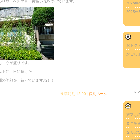
わりや ヘチマも 黄色い花をつけています。
2025年
2025年
おトク
かごし
も 今が盛りです。
日以上に 日に焼けた
面の笑顔を 待っていますね！！
R
投稿時刻 12:00
|
個別ページ
旅立ち
６年生
なわと