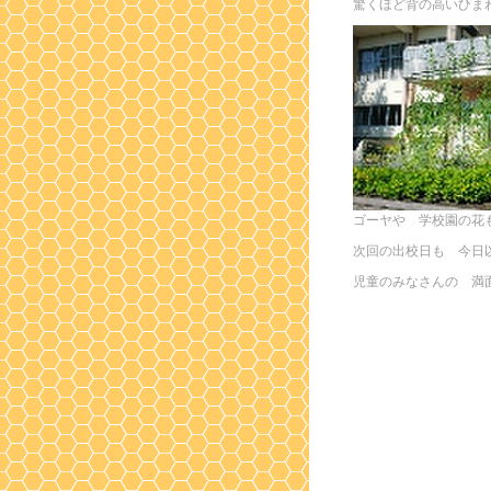
驚くほど背の高いひま
ゴーヤや 学校園の花
次回の出校日も 今
児童のみなさんの 満